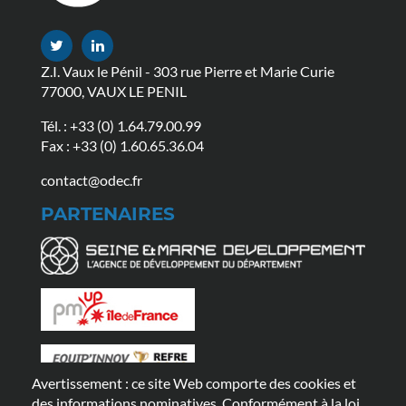
Z.I. Vaux le Pénil - 303 rue Pierre et Marie Curie
77000, VAUX LE PENIL
Tél. :
+33 (0) 1.64.79.00.99
Fax : +33 (0) 1.60.65.36.04
contact@odec.fr
PARTENAIRES
Avertissement : ce site Web comporte des cookies et
LIENS UTILES
des informations nominatives. Conformément à la loi