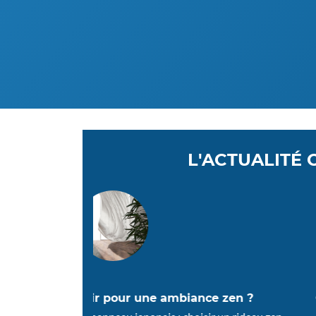
L'ACTUALITÉ 
nce zen ?
ODEC recrute : Agent de Fabricat
Cintrage (H/F)