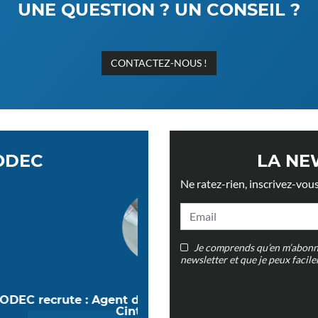
UNE QUESTION ? UN CONSEIL ?
CONTACTEZ-NOUS !
ODEC
LA NE
Ne ratez-rien, inscrivez-vous
Je comprends qu’en m’abonnan
newsletter et que je peux facil
ion et Opérateur de
Les rideaux, un atout 
profes