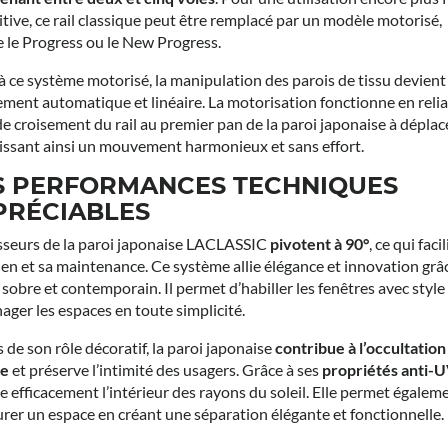
uitive, ce rail classique peut être remplacé par un modèle motorisé,
le Progress ou le New Progress.
à ce système motorisé, la manipulation des parois de tissu devient
ement automatique et linéaire. La motorisation fonctionne en relia
de croisement du rail au premier pan de la paroi japonaise à déplace
issant ainsi un mouvement harmonieux et sans effort.
S PERFORMANCES TECHNIQUES
PRÉCIABLES
isseurs de la paroi japonaise LACLASSIC
pivotent à 90°
, ce qui faci
ien et sa maintenance. Ce système allie élégance et innovation grâ
 sobre et contemporain. Il permet d’habiller les fenêtres avec style
ager les espaces en toute simplicité.
 de son rôle décoratif, la paroi japonaise
contribue à l’occultation
re
et préserve l’intimité des usagers. Grâce à ses
propriétés anti-
e efficacement l’intérieur des rayons du soleil. Elle permet égalem
urer un espace en créant une séparation élégante et fonctionnelle.