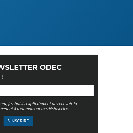
WSLETTER ODEC
 !
t, je choisis explicitement de recevoir la
ement et à tout moment me désinscrire.
S'INSCRIRE
majeur pour un intérieur
Quels rideaux c
sionnel