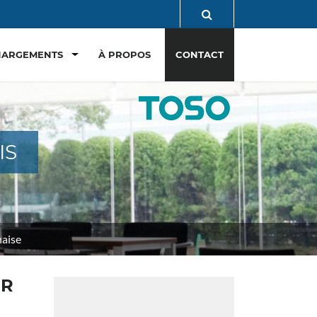
Toggle Dropdown
HARGEMENTS
À PROPOS
CONTACT
IS
naise
UR