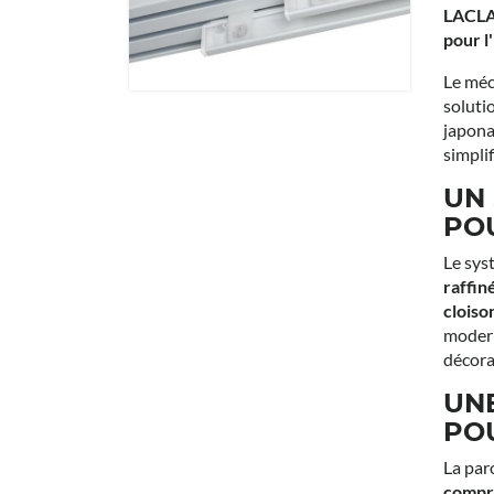
LACLAS
pour l
Le méc
soluti
japona
simplif
UN 
PO
Le sys
raffin
cloiso
modern
décora
UN
PO
La par
compre