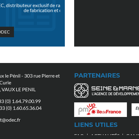
onnels TOSO, recrute un agent
Odec vous explique pourquoi les ri
cintrage po...
important de votre d
'ODEC
PARTENAIRES
ux le Pénil - 303 rue Pierre et
Curie
, VAUX LE PENIL
3 (0) 1.64.79.00.99
+33 (0) 1.60.65.36.04
t@odec.fr
LIENS UTILES
FAQ
ACTUALITÉS
GAM