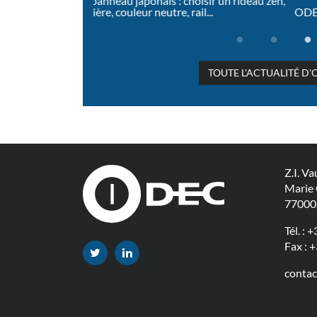
isir un rideau zen,
...
ODEC, distributeur exclusif de rails professi
de fabrication et opérateur de 
TOUTE L'ACTUALITÉ D
Z.I. Va
Marie 
77000
Tél. :
+3
Fax : 
contac