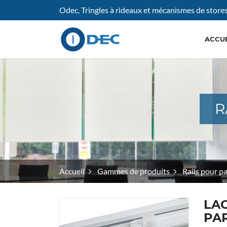
Odec, Tringles à rideaux et mécanismes de store
ACCUE
R
Accueil
Gammes de produits
Rails pour p
LAC
PA