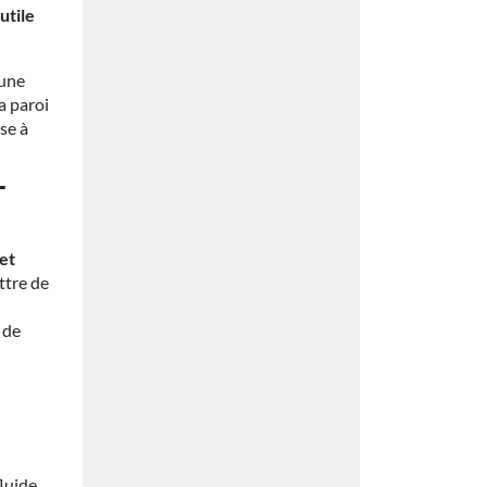
utile
 une
a paroi
se à
T
et
ttre de
 de
fluide