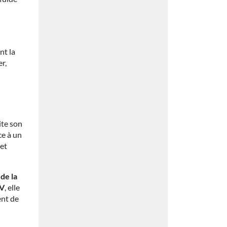
nt la
r,
lite son
ce à un
 et
 de la
UV
, elle
ent de