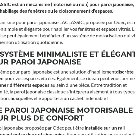
SIC est un mécanisme (motorisé ou non) pour paroi japonaise, 
'habillage des fenêtres ou le cloisonnement d'espaces.
anisme pour paroi japonaise LACLASSIC, proposée par Odec, est
on simple et élégante pour habiller vos fenêtres et espaces vitrés. L
ise peut également bénéficier d'un système de motorisation qui vi
ier son utilisation quotidienne.
SYSTÈME MINIMALISTE ET ÉLÉGAN
UR PAROI JAPONAISE
tème pour paroi japonaise est une solution d'habillement
discrète 
ée
pour vos espaces vitrées. Également, ce rideau peut vous perme
nner différents espaces
au sein d'une pièce. Entre tradition et
ité, la paroi japonaise classique s'intégrera aisément à tous types
tion, auxquelles elle apportera un cachet indéniable !
E PAROI JAPONAISE MOTORISABLE
UR PLUS DE CONFORT
oi japonaise proposée par Odec peut être
installée sur un rail
nant entre deux et cinq voies
. Pour une utilisation encore plus 