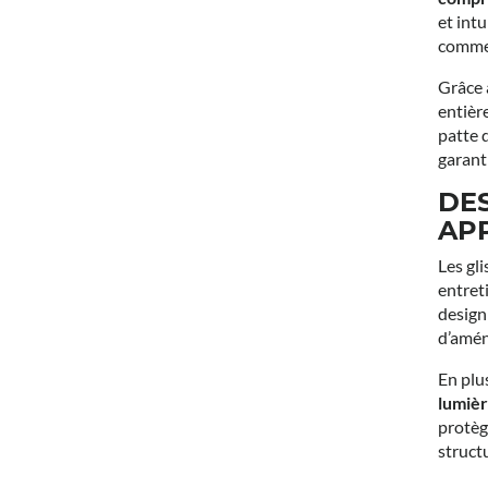
et int
comme 
Grâce 
entièr
patte 
garant
DE
AP
Les gl
entret
design
d’amén
En plus
lumiè
protèg
struct