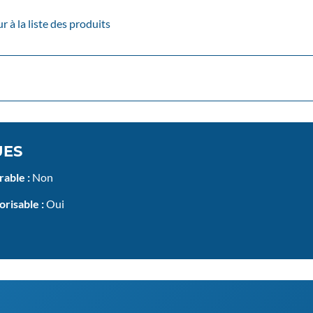
 à la liste des produits
UES
rable :
Non
risable :
Oui