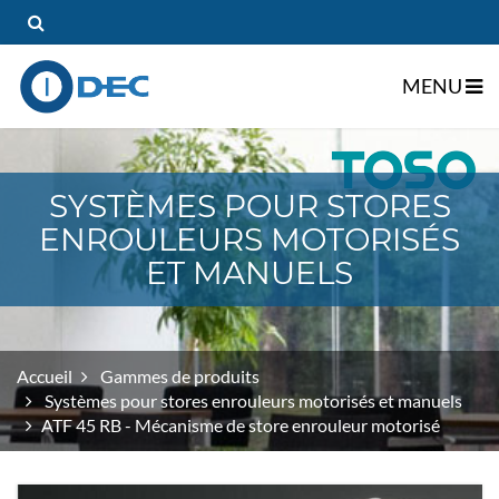
MENU
gle Dropdown
SYSTÈMES POUR STORES
ENROULEURS MOTORISÉS
gle Dropdown
ET MANUELS
Accueil
Gammes de produits
Systèmes pour stores enrouleurs motorisés et manuels
ATF 45 RB - Mécanisme de store enrouleur motorisé