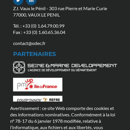
Z.I. Vaux le Pénil - 303 rue Pierre et Marie Curie
77000, VAUX LE PENIL
Tél. :
+33 (0) 1.64.79.00.99
Fax : +33 (0) 1.60.65.36.04
contact@odec.fr
PARTENAIRES
Avertissement : ce site Web comporte des cookies et
LIENS UTILES
des informations nominatives. Conformément à la loi
n° 78-17 du 6 janvier 1978 modifiée, relative à
FAQ
ACTUALITÉS
GAMMES
l’informatique, aux fichiers et aux libertés, vous