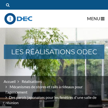
MENU
gle Dropdown
LES RÉALISATIONS ODEC
gle Dropdown
Accueil
Réalisations
Mécanismes de stores et rails à rideaux pour
l'agencement
Des parois japonaises pour les fenêtres d'une salle de
réunion