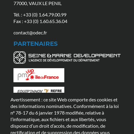
77000, VAUX LE PENIL
Tél. :
+33 (0) 1.64.79.00.99
Fax : +33 (0) 1.60.65.36.04
contact@odec.fr
PARTENAIRES
Avertissement : ce site Web comporte des cookies et
LIENS UTILES
des informations nominatives. Conformément à la loi
n° 78-17 du 6 janvier 1978 modifiée, relative à
FAQ
ACTUALITÉS
GAMMES
l’informatique, aux fichiers et aux libertés, vous
disposez d’un droit d’accès, de modification, de
rectification et de suppression des données vous