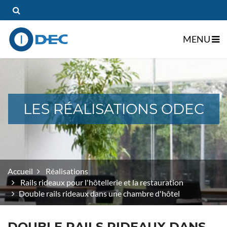
MENU
gle Dropdown
LES RÉALISATIONS ODEC
gle Dropdown
Accueil
Réalisations
Rails rideaux pour l'hôtellerie et la restauration
Double rails rideaux dans une chambre d'hôtel
DOUBLE RAILS RIDEAUX DANS